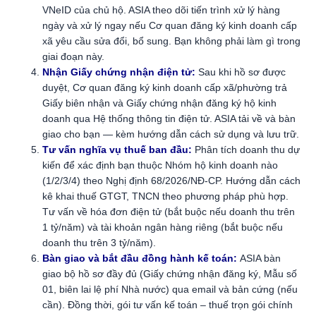
VNeID của chủ hộ. ASIA theo dõi tiến trình xử lý hàng
ngày và xử lý ngay nếu Cơ quan đăng ký kinh doanh cấp
xã yêu cầu sửa đổi, bổ sung. Bạn không phải làm gì trong
giai đoạn này.
Nhận Giấy chứng nhận điện tử:
Sau khi hồ sơ được
duyệt, Cơ quan đăng ký kinh doanh cấp xã/phường trả
Giấy biên nhận và Giấy chứng nhận đăng ký hộ kinh
doanh qua Hệ thống thông tin điện tử. ASIA tải về và bàn
giao cho bạn — kèm hướng dẫn cách sử dụng và lưu trữ.
Tư vấn nghĩa vụ thuế ban đầu:
Phân tích doanh thu dự
kiến để xác định bạn thuộc Nhóm hộ kinh doanh nào
(1/2/3/4) theo Nghị định 68/2026/NĐ-CP. Hướng dẫn cách
kê khai thuế GTGT, TNCN theo phương pháp phù hợp.
Tư vấn về hóa đơn điện tử (bắt buộc nếu doanh thu trên
1 tỷ/năm) và tài khoản ngân hàng riêng (bắt buộc nếu
doanh thu trên 3 tỷ/năm).
Bàn giao và bắt đầu đồng hành kế toán:
ASIA bàn
giao bộ hồ sơ đầy đủ (Giấy chứng nhận đăng ký, Mẫu số
01, biên lai lệ phí Nhà nước) qua email và bản cứng (nếu
cần). Đồng thời, gói tư vấn kế toán – thuế trọn gói chính