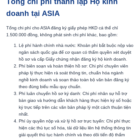
Tổng chi phí thành lập Hộ kinh
doanh tại ASIA
Tổng chi phí cho ASIA đăng ký giấy phép HKD cá thể chỉ
1.500.000 đồng, không phát sinh chi phí khác, bao gồm:
Lệ phí hành chính nhà nước: Khoản phí bắt buộc nộp vào
ngân sách quốc gia để cơ quan có thẩm quyền xét duyệt
hồ sơ và cấp Giấy chứng nhận đăng ký hộ kinh doanh.
Phí biên soạn và hoàn thiện hồ sơ: Chi phí chuyên viên
pháp lý thực hiện rà soát thông tin, chuẩn hóa ngành
nghề kinh doanh và soạn thảo toàn bộ văn bản đăng ký
theo đúng biểu mẫu quy chuẩn.
Phí luân chuyển hồ sơ ký danh: Chi phí nhân sự hỗ trợ
bàn giao và hướng dẫn khách hàng thực hiện ký số hoặc
ký trực tiếp trên các văn bản pháp lý một cách thuận tiện
nhất.
Phí ủy quyền nộp và xử lý hồ sơ trực tuyến: Chi phí thực
hiện các thủ tục số hóa, tải dữ liệu lên hệ thống thông tin
giải quyết thủ tục hành chính và theo dõi tiến độ thẩm