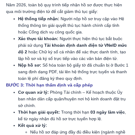
Năm 2026, toàn bộ quy trình tiếp nhận hồ sơ được thực hiện
qua môi trường điện tử để cắt giảm thủ tục giấy:
Hệ thống tiếp nhận:
Người nộp hồ sơ truy cập vào Hệ
thống thông tin giải quyết thủ tục hành chính cấp tỉnh
hoặc Cổng dịch vụ công quốc gia.
Xác thực tài khoản:
Người thực hiện thủ tục bắt buộc
phải sử dụng
Tài khoản định danh điện tử VNeID mức
độ 2
hoặc Chữ ký số cá nhân để xác thực danh tính, tạo
lập hồ sơ và ký số trực tiếp vào các văn bản điện tử.
Nộp hồ sơ:
Số hóa toàn bộ giấy tờ đã chuẩn bị ở Bước 1
sang định dạng PDF, tải lên hệ thống trực tuyến và thanh
toán lệ phí đăng ký theo quy định.
BƯỚC 3: Thời hạn thẩm định và cấp phép
Cơ quan xử lý:
Phòng Tài chính – Kế hoạch thuộc Ủy
ban nhân dân cấp quận/huyện nơi hộ kinh doanh đặt trụ
sở chính.
Thời hạn giải quyết:
Trong thời hạn
03 ngày làm việc
,
kể từ ngày nhận đủ hồ sơ trực tuyến hợp lệ.
Kết quả xử lý:
Nếu hồ sơ đáp ứng đầy đủ điều kiện (ngành nghề