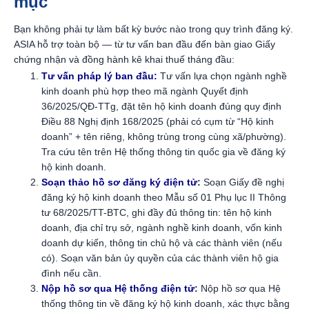
mục
Bạn không phải tự làm bất kỳ bước nào trong quy trình đăng ký.
ASIA hỗ trợ toàn bộ — từ tư vấn ban đầu đến bàn giao Giấy
chứng nhận và đồng hành kê khai thuế tháng đầu:
Tư vấn pháp lý ban đầu:
Tư vấn lựa chọn ngành nghề
kinh doanh phù hợp theo mã ngành Quyết định
36/2025/QĐ-TTg, đặt tên hộ kinh doanh đúng quy định
Điều 88 Nghị định 168/2025 (phải có cụm từ “Hộ kinh
doanh” + tên riêng, không trùng trong cùng xã/phường).
Tra cứu tên trên Hệ thống thông tin quốc gia về đăng ký
hộ kinh doanh.
Soạn thảo hồ sơ đăng ký điện tử
:
Soạn Giấy đề nghị
đăng ký hộ kinh doanh theo Mẫu số 01 Phụ lục II Thông
tư 68/2025/TT-BTC, ghi đầy đủ thông tin: tên hộ kinh
doanh, địa chỉ trụ sở, ngành nghề kinh doanh, vốn kinh
doanh dự kiến, thông tin chủ hộ và các thành viên (nếu
có). Soạn văn bản ủy quyền của các thành viên hộ gia
đình nếu cần.
Nộp hồ sơ qua Hệ thống điện tử
:
Nộp hồ sơ qua Hệ
thống thông tin về đăng ký hộ kinh doanh, xác thực bằng