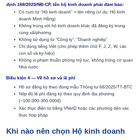
định 168/2025/NĐ-CP, tên hộ kinh doanh phải đảm bảo:
Có cụm từ “Hộ kinh doanh” + tên riêng (ví dụ: Hộ kinh
doanh Minh Hằng)
Không trùng với hộ kinh doanh khác đã đăng ký trong
cùng xã/phường
Không sử dụng từ “Công ty”, “Doanh nghiệp”
Chỉ dùng tiếng Việt (cho phép thêm chữ F, J, Z, W, các
con số và ký hiệu)
Không vi phạm thuần phong mỹ tục, không trùng cơ quan
Nhà nước
Điều kiện 4 — Về hồ sơ và lệ phí
Hồ sơ đăng ký theo đúng mẫu Thông tư 68/2025/TT-BTC
Nộp đủ lệ phí đăng ký theo quy định địa phương
(~100.000-300.000đ)
Xác thực điện tử bằng VNeID hoặc các phương tiện xác
thực hợp pháp
Khi nào nên chọn Hộ kinh doanh