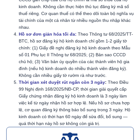
kinh doanh. Không cần thực hiện thủ tục đăng ký mã số
thuế riêng. Cơ quan thuế có thể theo dõi toàn bộ nghĩa vụ
tài chính của một cá nhân từ nhiều nguồn thu nhập khác
nhau.
Hồ sơ đơn giản hóa tối đa:
Theo Thông tư 68/2025/TT-
BTC, hồ sơ đăng ký hộ kinh doanh chỉ gồm 1-2 giấy tờ
chính: (1) Giấy đề nghị đăng ký hộ kinh doanh theo Mẫu
số 01 Phụ lục II Thông tư 68/2025; (2) Bản sao CCCD
chủ hộ; (3) Văn bản ủy quyền của các thành viên hộ gia
đình (nếu hộ kinh doanh do nhiều thành viên đăng ký).
Không cần nhiều giấy tờ rườm rà như trước.
Thời gian xét duyệt rút ngắn còn 3 ngày
:
Theo Điều
99 Nghị định 168/2025/NĐ-CP, thời gian giải quyết cấp
Giấy chứng nhận đăng ký hộ kinh doanh là 3 ngày làm
việc kể từ ngày nhận hồ sơ hợp lệ. Nếu hồ sơ chưa hợp
lệ, cơ quan đăng ký thông báo bổ sung trong 3 ngày. Hộ
kinh doanh có thời hạn 60 ngày để sửa đổi, bổ sung —
quá thời hạn này hồ sơ không còn giá trị.