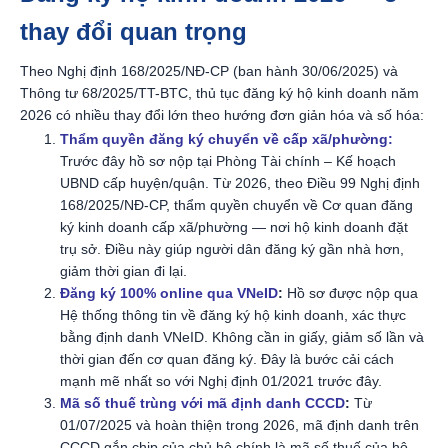
thay đổi quan trọng
Theo Nghị định 168/2025/NĐ-CP (ban hành 30/06/2025) và
Thông tư 68/2025/TT-BTC, thủ tục đăng ký hộ kinh doanh năm
2026 có nhiều thay đổi lớn theo hướng đơn giản hóa và số hóa:
Thẩm quyền đăng ký chuyển về cấp xã/phường:
Trước đây hồ sơ nộp tại Phòng Tài chính – Kế hoạch
UBND cấp huyện/quận. Từ 2026, theo Điều 99 Nghị định
168/2025/NĐ-CP, thẩm quyền chuyển về Cơ quan đăng
ký kinh doanh cấp xã/phường — nơi hộ kinh doanh đặt
trụ sở. Điều này giúp người dân đăng ký gần nhà hơn,
giảm thời gian đi lại.
Đăng ký 100% online qua VNeID
:
Hồ sơ được nộp qua
Hệ thống thông tin về đăng ký hộ kinh doanh, xác thực
bằng định danh VNeID. Không cần in giấy, giảm số lần và
thời gian đến cơ quan đăng ký. Đây là bước cải cách
mạnh mẽ nhất so với Nghị định 01/2021 trước đây.
Mã số thuế trùng với mã định danh CCCD
:
Từ
01/07/2025 và hoàn thiện trong 2026, mã định danh trên
CCCD gắn chip của chủ hộ chính là mã số thuế của hộ