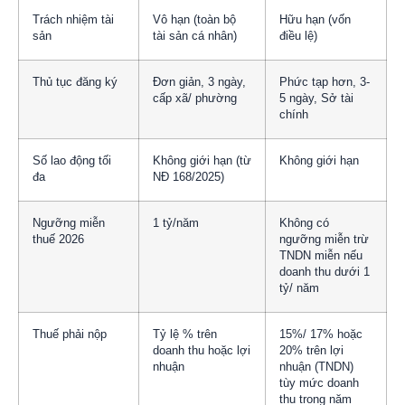
Trách nhiệm tài
Vô hạn (toàn bộ
Hữu hạn (vốn
sản
tài sản cá nhân)
điều lệ)
Thủ tục đăng ký
Đơn giản, 3 ngày,
Phức tạp hơn, 3-
cấp xã/ phường
5 ngày, Sở tài
chính
Số lao động tối
Không giới hạn (từ
Không giới hạn
đa
NĐ 168/2025)
Ngưỡng miễn
1 tỷ/năm
Không có
thuế 2026
ngưỡng miễn trừ
TNDN miễn nếu
doanh thu dưới 1
tỷ/ năm
Thuế phải nộp
Tỷ lệ % trên
15%/ 17% hoặc
doanh thu hoặc lợi
20% trên lợi
nhuận
nhuận (TNDN)
tùy mức doanh
thu trong năm