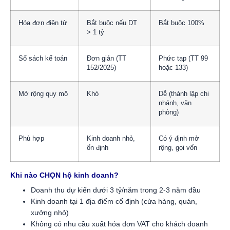
Hóa đơn điện tử
Bắt buộc nếu DT
Bắt buộc 100%
> 1 tỷ
Sổ sách kế toán
Đơn giản (TT
Phức tạp (TT 99
152/2025)
hoặc 133)
Mở rộng quy mô
Khó
Dễ (thành lập chi
nhánh, văn
phòng)
Phù hợp
Kinh doanh nhỏ,
Có ý định mở
ổn định
rộng, gọi vốn
Khi nào CHỌN hộ kinh doanh?
Doanh thu dự kiến dưới 3 tỷ/năm trong 2-3 năm đầu
Kinh doanh tại 1 địa điểm cố định (cửa hàng, quán,
xưởng nhỏ)
Không có nhu cầu xuất hóa đơn VAT cho khách doanh