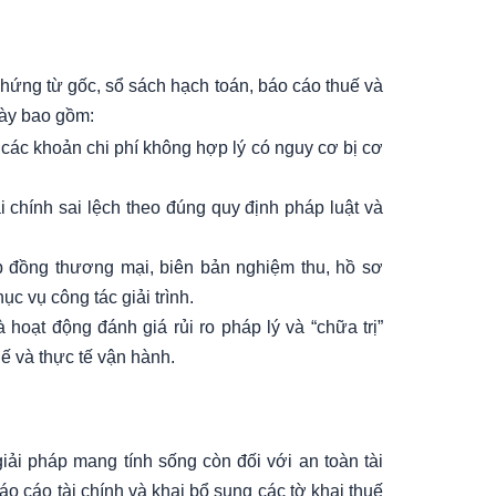
 chứng từ gốc, sổ sách hạch toán, báo cáo thuế và
này bao gồm:
 các khoản chi phí không hợp lý có nguy cơ bị cơ
i chính sai lệch theo đúng quy định pháp luật và
p đồng thương mại, biên bản nghiệm thu, hồ sơ
c vụ công tác giải trình.
 hoạt động đánh giá rủi ro pháp lý và “chữa trị”
ế và thực tế vận hành.
giải pháp mang tính sống còn đối với an toàn tài
o cáo tài chính và khai bổ sung các tờ khai thuế