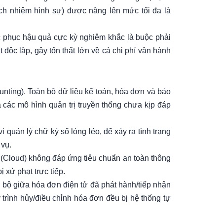
ách nhiệm hình sự) được nâng lên mức tối đa là
c phục hậu quả cực kỳ nghiêm khắc là buộc phải
độc lập, gây tổn thất lớn về cả chi phí vận hành
nting). Toàn bộ dữ liệu kế toán, hóa đơn và báo
 các mô hình quản trị truyền thống chưa kịp đáp
 quản lý chữ ký số lỏng lẻo, để xảy ra tình trạng
 vụ.
y (Cloud) không đáp ứng tiêu chuẩn an toàn thông
 xử phạt trực tiếp.
g bộ giữa hóa đơn điện tử đã phát hành/tiếp nhận
y trình hủy/điều chỉnh hóa đơn đều bị hệ thống tự