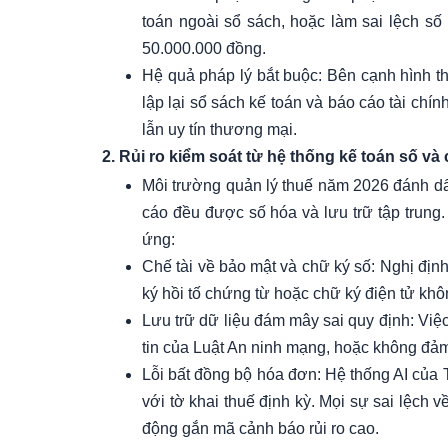
toán ngoài sổ sách, hoặc làm sai lệch số
50.000.000 đồng.
Hệ quả pháp lý bắt buộc: Bên cạnh hình t
lập lại sổ sách kế toán và báo cáo tài chí
lẫn uy tín thương mại.
2. Rủi ro kiểm soát từ hệ thống kế toán số và
Môi trường quản lý thuế năm 2026 đánh dấu
cáo đều được số hóa và lưu trữ tập trung.
ứng:
Chế tài về bảo mật và chữ ký số: Nghị định
ký hồi tố chứng từ hoặc chữ ký điện tử khô
Lưu trữ dữ liệu đám mây sai quy định: Việ
tin của Luật An ninh mạng, hoặc không đảm b
Lỗi bất đồng bộ hóa đơn: Hệ thống AI của T
với tờ khai thuế định kỳ. Mọi sự sai lệch 
động gắn mã cảnh báo rủi ro cao.