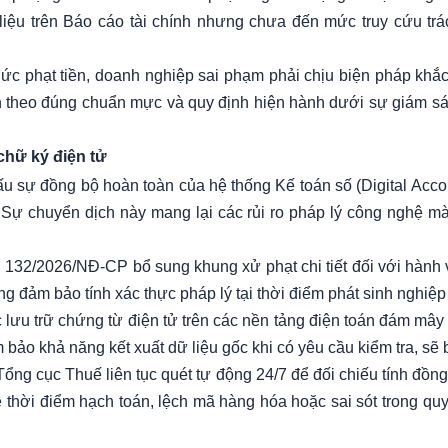
 liệu trên Báo cáo tài chính nhưng chưa đến mức truy cứu tr
hức phạt tiền, doanh nghiệp sai phạm phải chịu biện pháp khắ
nh theo đúng chuẩn mực và quy định hiện hành dưới sự giám sát 
 chữ ký điện tử
 sự đồng bộ hoàn toàn của hệ thống Kế toán số (Digital Accou
 Sự chuyển dịch này mang lại các rủi ro pháp lý công nghệ mà
 132/2026/NĐ-CP bổ sung khung xử phạt chi tiết đối với hành vi
ng đảm bảo tính xác thực pháp lý tại thời điểm phát sinh nghiệp
c lưu trữ chứng từ điện tử trên các nền tảng điện toán đám mâ
ảo khả năng kết xuất dữ liệu gốc khi có yêu cầu kiểm tra, sẽ bị
ổng cục Thuế liên tục quét tự động 24/7 để đối chiếu tính đồn
về thời điểm hạch toán, lệch mã hàng hóa hoặc sai sót trong qu