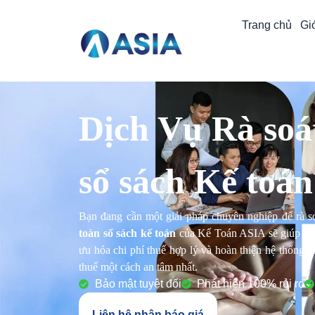
Trang chủ
Giớ
Dịch Vụ Rà soát
sổ sách Kế toán
Bạn đang cần một giải pháp chuyên nghiệp để rà s
toàn sổ sách kế toán
của Kế Toán ASIA sẽ giúp doanh
ưu hóa chi phí thuế hợp lý và hoàn thiện hệ thống s
thuế một cách an tâm nhất.
Bảo mật tuyệt đối
Phát hiện 100% rủi ro
Liên hệ nhận báo giá