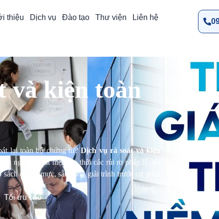
i thiệu
Dịch vụ
Đào tạo
Thư viện
Liên hệ
09
 và kiện toàn
oát lại toàn bộ chứng từ?
Dịch vụ rà soát và kiện
 nghiệp phát hiện kịp thời các rủi ro pháp lý, tối
ổ sách chuẩn mực, sẵn sàng giải trình trước cơ quan
Tối ưu cao