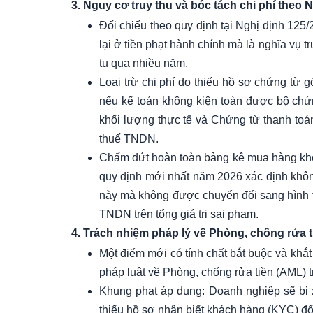
3. Nguy cơ truy thu và bóc tách chi phí theo
Đối chiếu theo quy định tại Nghị định 125
lại ở tiền phạt hành chính mà là nghĩa vụ
tụ qua nhiều năm.
Loại trừ chi phí do thiếu hồ sơ chứng từ 
nếu kế toán không kiện toàn được bộ chứn
khối lượng thực tế và Chứng từ thanh toán 
thuế TNDN.
Chấm dứt hoàn toàn bảng kê mua hàng khôn
quy định mới nhất năm 2026 xác định khô
này mà không được chuyển đổi sang hình th
TNDN trên tổng giá trị sai phạm.
4. Trách nhiệm pháp lý về Phòng, chống rửa 
Một điểm mới có tính chất bắt buộc và khắt
pháp luật về Phòng, chống rửa tiền (AML) t
Khung phạt áp dụng: Doanh nghiệp sẽ bị 
thiếu hồ sơ nhận biết khách hàng (KYC) đối