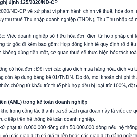
 Nghị định 125/2020/NĐ-C
P
/2020/NĐ-CP về xử phạt vi phạm hành chính về thuế, hóa đơn, 
 truy thu thuế Thu nhập doanh nghiệp (TNDN), Thu Thu nhập cá 
gốc: Việc doanh nghiệp sở hữu hóa đơn điện tử hợp pháp chỉ là
g từ gốc đi kèm bao gồm: Hợp đồng kinh tế quy định rõ điều
không dùng tiền mặt, cơ quan thuế sẽ thực hiện bóc tách toàn 
g có hóa đơn: Đối với các giao dịch mua hàng hóa, dịch vụ từ
ng còn áp dụng bảng kê 01/TNDN. Do đó, mọi khoản chi phí t
ức chứng từ khấu trừ thuế phù hợp đều bị loại trừ 100%, đặt 
tiền (AML) trong kế toán doanh nghiệp
 khe trong công tác thanh tra sổ sách giai đoạn này là việc cơ
rực tiếp trên hệ thống kế toán doanh nghiệp.
xử phạt từ 8.000.000 đồng đến 50.000.000 đồng nếu hệ thống
 với các giao dịch có giá trị lớn hoặc các giao dịch đáng ngờ 