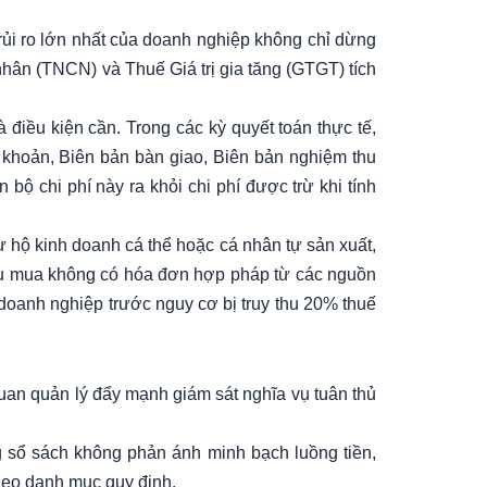
rủi ro lớn nhất của doanh nghiệp không chỉ dừng
nhân (TNCN) và Thuế Giá trị gia tăng (GTGT) tích
 điều kiện cần. Trong các kỳ quyết toán thực tế,
 khoản, Biên bản bàn giao, Biên bản nghiệm thu
bộ chi phí này ra khỏi chi phí được trừ khi tính
 hộ kinh doanh cá thể hoặc cá nhân tự sản xuất,
hu mua không có hóa đơn hợp pháp từ các nguồn
doanh nghiệp trước nguy cơ bị truy thu 20% thuế
 quan quản lý đẩy mạnh giám sát nghĩa vụ tuân thủ
 sổ sách không phản ánh minh bạch luồng tiền,
theo danh mục quy định.