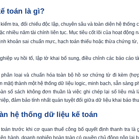
ế toán là gì?
h kiểm tra, đối chiếu độc lập, chuyên sâu và toàn diện hệ thống
c nhiều năm tài chính liên tục. Mục tiêu cốt lõi của hoạt động 
định khoản sai chuẩn mực, hạch toán thiếu hoặc thừa chứng từ,
iệp vụ hồi tố, lập tờ khai bổ sung, điều chỉnh các báo cáo tà
 phân loại và chuẩn hóa toàn bộ hồ sơ chứng từ đi kèm (hợ
 mặt) thành một hệ thống dữ liệu logic, minh bạch, sẵn sàng phụ
n sổ sách không đơn thuần là việc ghi chép lại số liệu mà là
iệp, đảm bảo tính nhất quán tuyệt đối giữa dữ liệu khai báo thu
oàn hệ thống dữ liệu kế toán
toán trước khi cơ quan thuế công bố quyết định thanh tra là 
ện hành, doanh nghiệp hoàn toàn có quyền chủ động nộp lại bá