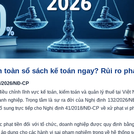
 toàn sổ sách kế toán ngay? Rủi ro ph
32/2026/NĐ-CP
ều chỉnh lĩnh vực kế toán, kiểm toán và quản lý thuế tại Việ
oanh nghiệp. Trọng tâm là sự ra đời của Nghị định 132/2026/
bổ sung trực tiếp cho Nghị định 41/2018/NĐ-CP về xử phạt vi p
 phạt tiền đối với tổ chức, doanh nghiệp được quy định bằn
h áp dụng cho các hành vi sai phạm nghiêm trọng về hệ thống 